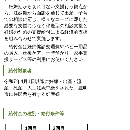
妊娠期から切れ目ない支援行う観点か
ら、妊娠期から面談を通じて出産・子育
ての相談に応じ、様々なニーズに即した
必要な支援につなぐ伴走型の相談支援と
妊婦のための支援給付による経済的支援
を組み合わせて実施します。
給付金は妊婦健診交通費やベビー用品
の購入、産後ケア、一時預かり、家事支
援サービス等の利用にお使いください。
給付対象者
令和
7
年
4
月
1
日以降に妊娠・出産・流
産・死産・人工妊娠中絶をされた、豊明
市に住民票を有する妊産婦
給付金の種別・給付条件等
1
回目
2
回目