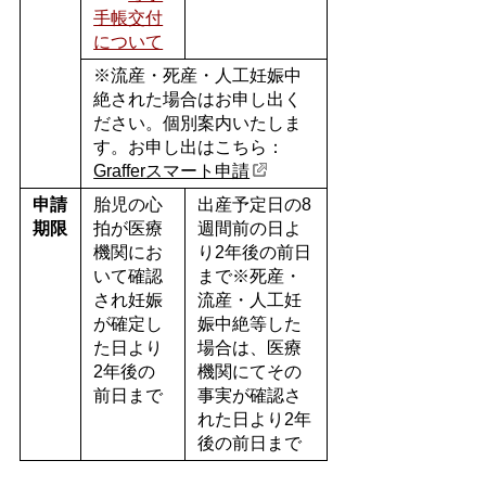
手帳交付
について
※流産・死産・人工妊娠中
絶された場合はお申し出く
ださい。個別案内いたしま
す。お申し出はこちら：
Grafferスマート申請
申請
胎児の心
出産予定日の
8
期限
拍が医療
週間前の日よ
機関にお
り
2
年後の前日
いて確認
まで※死産・
され妊娠
流産・人工妊
が確定し
娠中絶等した
た日より
場合は、医療
2
年後の
機関にてその
前日まで
事実が確認さ
れた日より
2
年
後の前日まで