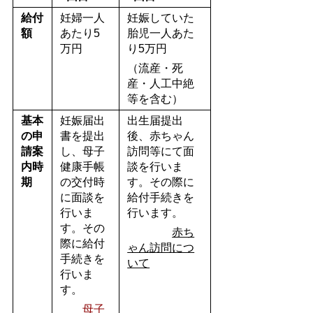
給付
妊婦一人
妊娠していた
額
あたり
5
胎児一人あた
万円
り
5
万円
（流産・死
産・人工中絶
等を含む）
基本
妊娠届出
出生届提出
の申
書を提出
後、赤ちゃん
請案
し、母子
訪問等にて面
内時
健康手帳
談を行いま
期
の交付時
す。その際に
に面談を
給付手続きを
行いま
行います。
す。その
赤ち
際に給付
ゃん訪問につ
手続きを
いて
行いま
す。
母子