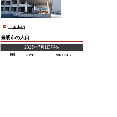
庁舎案内
豊明市の人口
2026年7月1日現在
人口
(前月比)
人口
67,743人
(ー16)
男
34,409人
(ー34)
女
33,334人
(+18)
世帯数
31,854
(+6)
人口統計情報
広報とよあけ