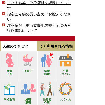
「とよあ券」取扱店舗を掲載していま
す
指定ごみ袋の買い占めはお控えくださ
い
注意喚起 重点支援地方交付金に係る
詐欺電話について
人生のできごと
よく利用される情報
妊娠
子育て
結婚
引越
出産
離婚
住まい
学校教育
就職
高齢者
おくやみ
退職
介護