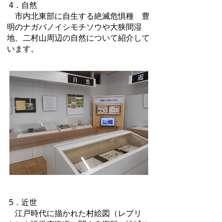
4．自然
市内北東部に自生する絶滅危惧種 豊
明のナガバノイシモチソウや大狭間湿
地、二村山周辺の自然について紹介して
います。
5．近世
江戸時代に描かれた村絵図（レプリ