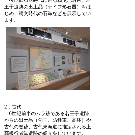
後期旧石器時代に遡る勅使池遺跡、若
王子遺跡の出土品（ナイフ形石器）をは
じめ、縄文時代の石鏃などを展示してい
ます。
2．古代
6世紀前半のムラ跡である若王子遺跡
からの出土品（勾玉、防錘車、高坏）や
古代の窯跡、古代東海道に推定される上
高根行者堂遺跡の紹介をしています。