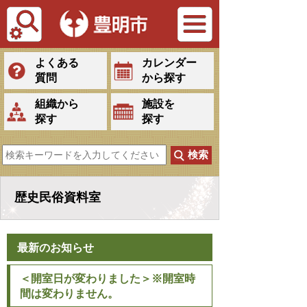
Tiếng Việt
よくある
カレンダー
質問
から探す
組織から
施設を
探す
探す
歴史民俗資料室
最新のお知らせ
＜開室日が変わりました＞※開室時
間は変わりません。