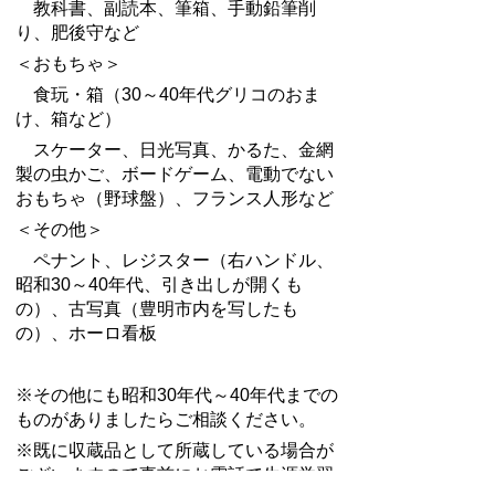
教科書、副読本、筆箱、手動鉛筆削
り、肥後守など
＜おもちゃ＞
食玩・箱（30～40年代グリコのおま
け、箱など）
スケーター、日光写真、かるた、金網
製の虫かご、ボードゲーム、電動でない
おもちゃ（野球盤）、フランス人形など
＜その他＞
ペナント、レジスター（右ハンドル、
昭和30～40年代、引き出しが開くも
の）、古写真（豊明市内を写したも
の）、ホーロ看板
※その他にも昭和30年代～40年代までの
ものがありましたらご相談ください。
※既に収蔵品として所蔵している場合が
ございますので事前にお電話で生涯学習