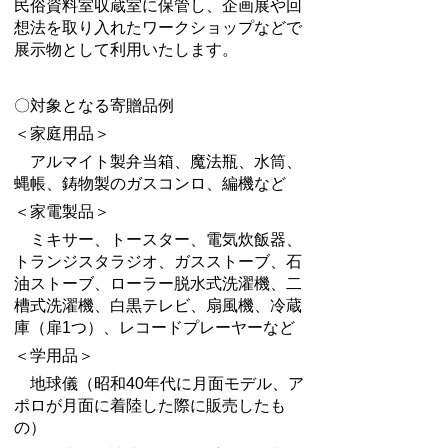
民俗資料室収蔵室に保管し、企画展や回
想法を取り入れたワークショップなどで
展示物として利用いたします。
〇対象となる寄贈品例
＜家庭用品＞
アルマイト製弁当箱、魔法瓶、水筒、
蝿帳、鋳物製のガスコンロ、編機など
＜家電製品＞
ミキサー、トースター、電気炊飯器、
トランジスタラジオ、ガスストーブ、石
油ストーブ、ローラー脱水式洗濯機、二
槽式洗濯機、白黒テレビ、扇風機、冷蔵
庫（扉1つ）、レコードプレーヤーなど
＜学用品＞
地球儀（昭和40年代に月面モデル、ア
ポロが月面に着陸した際に販売したも
の）