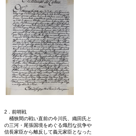
2．前哨戦
桶狭間の戦い直前の今川氏、織田氏と
の三河・尾張国境をめぐる熾烈な抗争や
信長家臣から離反して義元家臣となった