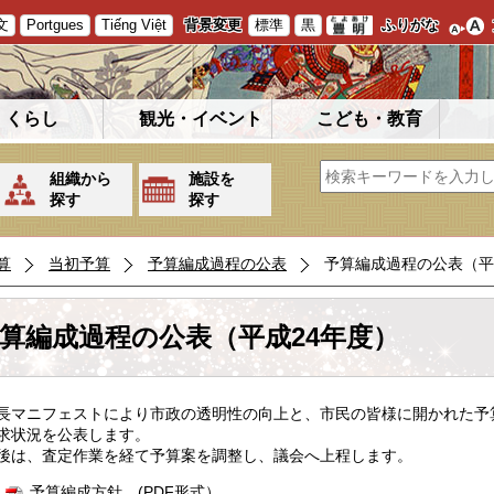
文
Portgues
Tiếng Việt
背景変更
標準
黒
ふりがな
くらし
観光・イベント
こども・教育
組織から
施設を
探す
探す
算
当初予算
予算編成過程の公表
予算編成過程の公表（平
算編成過程の公表（平成24年度）
マニフェストにより市政の透明性の向上と、市民の皆様に開かれた予
求状況を公表します。
は、査定作業を経て予算案を調整し、議会へ上程します。
予算編成方針
(PDF形式）