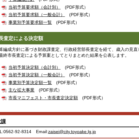
当初予算要求額（会計別）
(PDF形式）
当初予算要求額（一般会計）
(PDF形式）
事業別予算要求額一覧
(PDF形式）
長査定による決定額
編成方針に基づき財政課査定、行政経営部長査定を経て、歳入の見直
最終市長査定による予算案としてとりまとめた結果を公表します。
当初予算決定額（会計別）
(PDF形式）
当初予算決定額（一般会計）
(PDF形式）
事業別予算決定額一覧
(PDF形式）
主な拡大事業
(PDF形式）
市長マニフェスト・市長査定決定額
(PDF形式）
政課
L:0562-92-8314
Email:
zaisei@city.toyoake.lg.jp