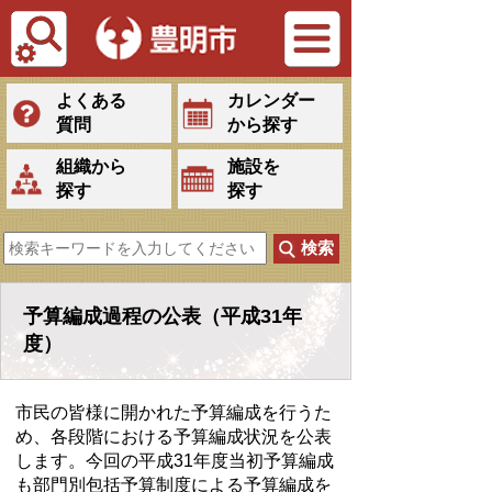
Tiếng Việt
よくある
カレンダー
質問
から探す
組織から
施設を
探す
探す
予算編成過程の公表（平成31年
度）
市民の皆様に開かれた予算編成を行うた
め、各段階における予算編成状況を公表
します。今回の平成31年度当初予算編成
も部門別包括予算制度による予算編成を