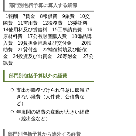
部門別包括予算に算入する細節
1報酬 7賃金 8報償費 9旅費 10交
際費 11需用費 12役務費 13委託料
14使用料及び賃借料 15工事請負費 16
原材料費 17公有財産購入費 18備品購
入費 19負担金補助及び交付金 20扶
助費 21貸付金 22補償補填及び賠償
金 24投資及び出資金 26寄附金 27公
課費
部門別包括予算以外の経費
支出が義務づけられ任意に節減で
きない経費（人件費、公債費な
ど）
年度間の経費の変動が大きい経費
（繰出金など）
部門別包括予算から除外する経費