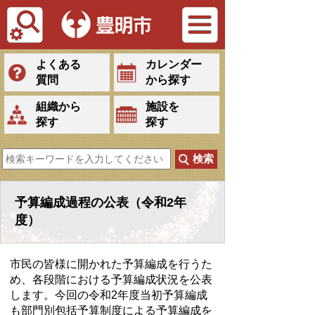
Tiếng Việt
よくある
カレンダー
質問
から探す
組織から
施設を
探す
探す
予算編成過程の公表（令和2年
度）
市民の皆様に開かれた予算編成を行うた
め、各段階における予算編成状況を公表
します。今回の令和2年度当初予算編成
も部門別包括予算制度による予算編成を