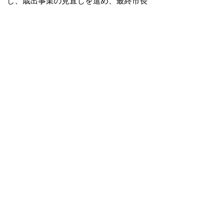
し、歳出事業の見直しを進め、最終市長
査定としてとりまとめ当初予算案が確定
します。
財政課査定（11月12日～12月17
日）
行政経営部長査定（12月24日～12
月25日）
副市長査定（1月7日）
市長査定（1月8日～1月10日）
会計別査定額
(PDF形
式）
一般会計歳入歳出査定状
況
(PDF形式）
一般会計事業別進捗状況
(xls形式）
一般会計主要拡大等予定事
業一覧
(PDF形式）