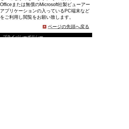
Officeまたは無償のMicrosoft社製ビューアー
アプリケーションの入っているPC端末など
をご利用し閲覧をお願い致します。
ページの先頭へ戻る
プライバシーポリシー
著作権とリンクについて
サイトの使い方
サイトの考え方
ウェブアクセシビリティ方針
各課連絡先
豊明市役所
〒470-1195 愛知県豊明市新田町子持松1番地1
TEL
0562-92-1111
(代表) FAX 0562-92-1141
開庁時間：午前9時00分～午後5時00分
（最終受付：午後4時45分）
（土曜日・日曜日・国民の祝日・年末年始は閉
庁）
受付時間は業務によって異なります