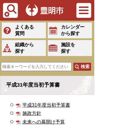
Tiếng Việt
よくある
カレンダー
質問
から探す
組織から
施設を
探す
探す
平成31年度当初予算書
平成31年度当初予算書
施政方針
未来への幕開け予算