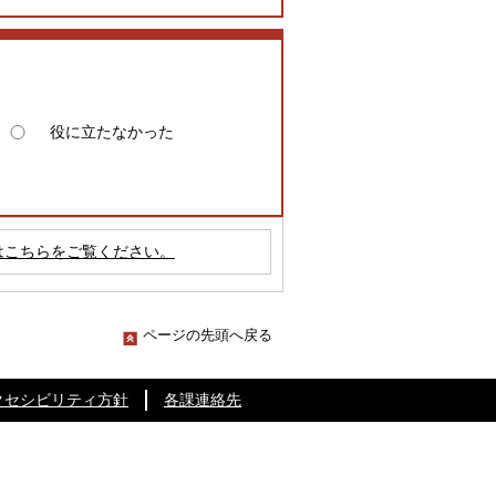
役に立たなかった
はこちらをご覧ください。
ページの先頭へ戻る
クセシビリティ方針
各課連絡先