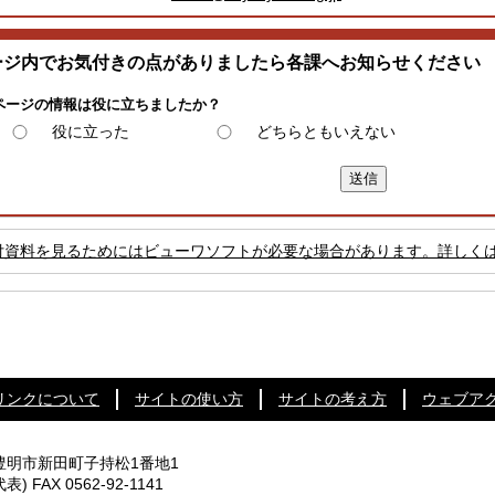
ージ内でお気付きの点がありましたら各課へお知らせください
ページの情報は役に立ちましたか？
役に立った
どちらともいえない
付資料を見るためにはビューワソフトが必要な場合があります。詳しく
リンクについて
サイトの使い方
サイトの考え方
ウェブア
知県豊明市新田町子持松1番地1
代表) FAX 0562-92-1141