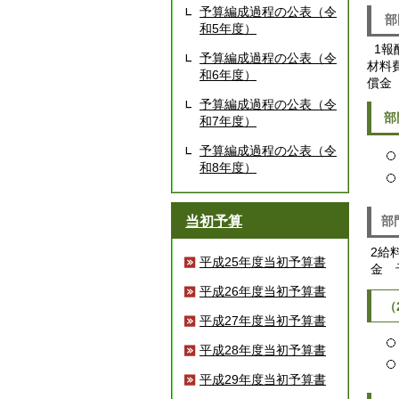
予算編成過程の公表（令
部
和5年度）
1報
予算編成過程の公表（令
材料
和6年度）
償金
予算編成過程の公表（令
部
和7年度）
予算編成過程の公表（令
和8年度）
部
当初予算
2給
平成25年度当初予算書
金 
平成26年度当初予算書
（
平成27年度当初予算書
平成28年度当初予算書
平成29年度当初予算書