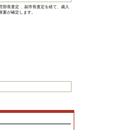
営部長査定 、副市長査定を経て、歳入
算案が確定します。