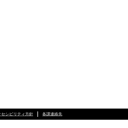
クセシビリティ方針
各課連絡先