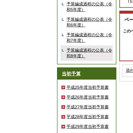
TE
予算編成過程の公表（令
和5年度）
予算編成過程の公表（令
ペ
和6年度）
この
予算編成過程の公表（令
和7年度）
予算編成過程の公表（令
和8年度）
添
当初予算
平成25年度当初予算書
平成26年度当初予算書
平成27年度当初予算書
平成28年度当初予算書
平成29年度当初予算書