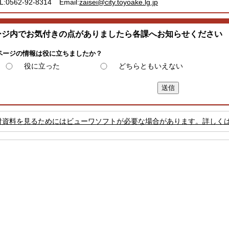
L:0562-92-8314
Email:
zaisei@city.toyoake.lg.jp
ージ内でお気付きの点がありましたら各課へお知らせください
ページの情報は役に立ちましたか？
役に立った
どちらともいえない
付資料を見るためにはビューワソフトが必要な場合があります。詳しく