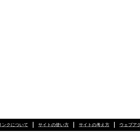
リンクについて
サイトの使い方
サイトの考え方
ウェブア