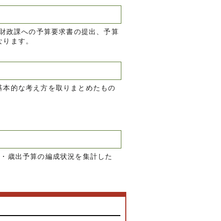
、財政課への予算要求書の提出、予算
なります。
基本的な考え方を取りまとめたもの
入・歳出予算の編成状況を集計した