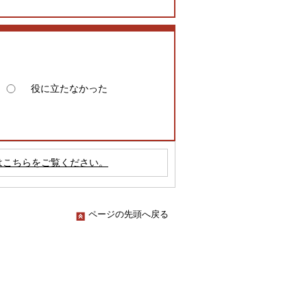
役に立たなかった
はこちらをご覧ください。
ページの先頭へ戻る