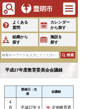
Tiếng Việt
よくある
カレンダー
質問
から探す
組織から
施設を
探す
探す
平成27年度教育委員会会議録
開催日・次
会議録
第
4
月
平成27年 4
定例教育委