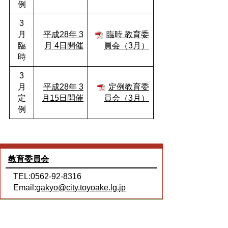
例
3
月
平成28年 3
臨時
教育委
臨
月 4日開催
員会（3月）
時
3
月
平成28年 3
定例教育委
定
月15日開催
員会（3月）
例
教育委員会
TEL:0562-92-8316
Email:
gakyo@city.toyoake.lg.jp
ページ内でお気付きの点がありましたら
各課へお知らせください