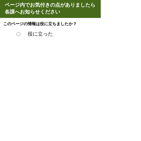
ページ内でお気付きの点がありましたら
各課へお知らせください
このページの情報は役に立ちましたか？
役に立った
どちらともいえない
役に立たなかった
ページの先頭へ戻る
プライバシーポリシー
著作権とリンクについて
サイトの使い方
サイトの考え方
ウェブアクセシビリティ方針
各課連絡先
豊明市役所
〒470-1195 愛知県豊明市新田町子持松1番地1