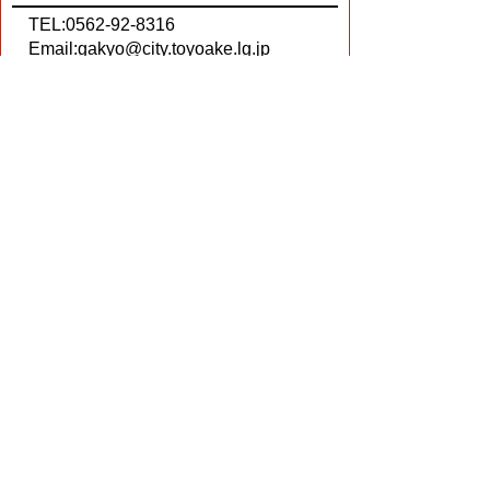
TEL:0562-92-8316
Email:
gakyo@city.toyoake.lg.jp
ページ内でお気付きの点がありましたら
各課へお知らせください
このページの情報は役に立ちましたか？
役に立った
どちらともいえない
役に立たなかった
ページの先頭へ戻る
プライバシーポリシー
著作権とリンクについて
サイトの使い方
サイトの考え方
ウェブアクセシビリティ方針