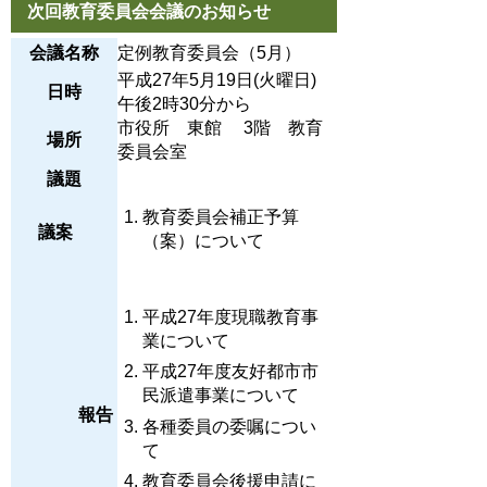
次回教育委員会会議のお知らせ
会議名称
定例教育委員会（5月）
平成27年5月19日(火曜日)
日時
午後2時30分から
市役所 東館 3階 教育
場所
委員会室
議題
教育委員会補正予算
議案
（案）について
平成27年度現職教育事
業について
平成27年度友好都市市
民派遣事業について
報告
各種委員の委嘱につい
て
教育委員会後援申請に