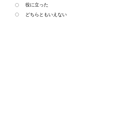
役に立った
どちらともいえない
役に立たなかった
ページの先頭へ戻る
プライバシーポリシー
著作権とリンクについて
サイトの使い方
サイトの考え方
ウェブアクセシビリティ方針
各課連絡先
豊明市役所
〒470-1195 愛知県豊明市新田町子持松1番地1
TEL
0562-92-1111
(代表) FAX 0562-92-1141
開庁時間：午前9時00分～午後5時00分