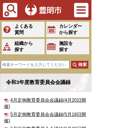
Tiếng Việt
よくある
カレンダー
質問
から探す
組織から
施設を
探す
探す
令和3年度教育委員会会議録
4月定例教育委員会会議録(4月20日開
催)
5月定例教育委員会会議録(5月18日開
催)