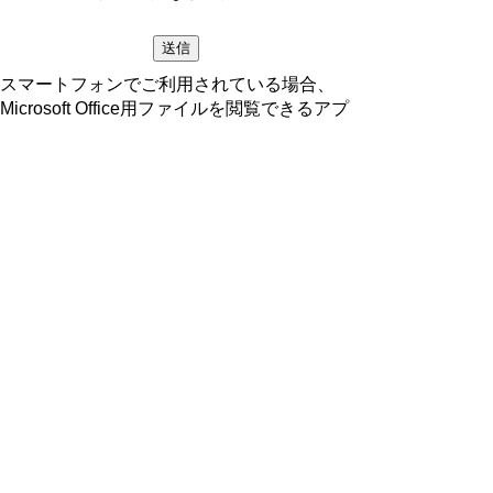
スマートフォンでご利用されている場合、
Microsoft Office用ファイルを閲覧できるアプ
リケーションが端末にインストールされてい
ないことがございます。その場合、Microsoft
Officeまたは無償のMicrosoft社製ビューアー
アプリケーションの入っているPC端末など
をご利用し閲覧をお願い致します。
ページの先頭へ戻る
プライバシーポリシー
著作権とリンクについて
サイトの使い方
サイトの考え方
ウェブアクセシビリティ方針
各課連絡先
豊明市役所
〒470-1195 愛知県豊明市新田町子持松1番地1