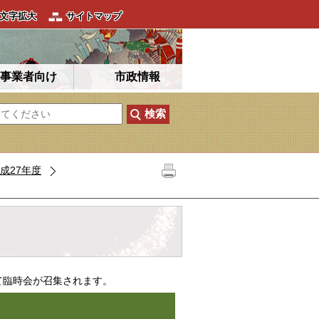
文字拡大
サイトマップ
事業者向け
市政情報
成27年度
て臨時会が召集されます。