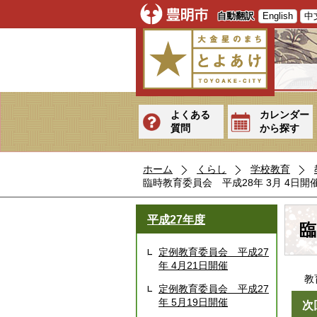
自動翻訳
English
中
よくある
カレンダー
質問
から探す
ホーム
くらし
学校教育
臨時教育委員会 平成28年 3月 4日開
平成27年度
臨
定例教育委員会 平成27
年 4月21日開催
教育
定例教育委員会 平成27
年 5月19日開催
次