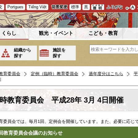
文
Portgues
Tiếng Việt
背景変更
標準
黒
ふりがな
くらし
観光・イベント
こども・教育
組織から
施設を
探す
探す
教育委員会
定例（臨時）教育委員会
過年度分はこちら
平
催
時教育委員会 平成28年 3月 4日開催
委員会では、毎月1回、定例会を開催しています。また、必要に応じ
回教育委員会会議のお知らせ