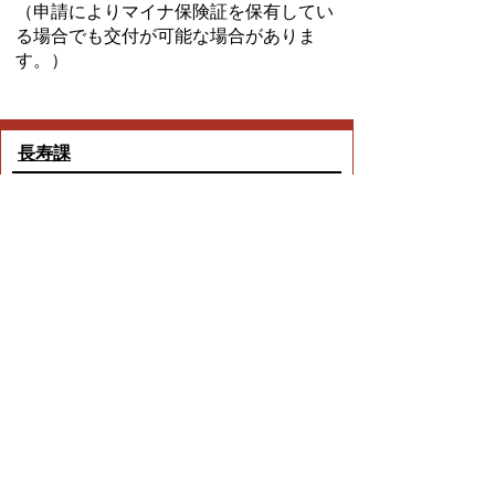
（申請によりマイナ保険証を保有してい
る場合でも交付が可能な場合がありま
す。）
長寿課
TEL:0562-92-1261
Email:
choju@city.toyoake.lg.jp
ページ内でお気付きの点がありましたら
各課へお知らせください
このページの情報は役に立ちましたか？
役に立った
どちらともいえない
役に立たなかった