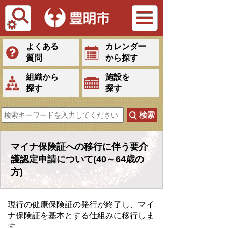
Tiếng Việt
よくある
カレンダー
質問
から探す
組織から
施設を
探す
探す
マイナ保険証への移行に伴う要介
護認定申請について(40～64歳の
方)
現行の健康保険証の発行が終了し、マイ
ナ保険証を基本とする仕組みに移行しま
す。