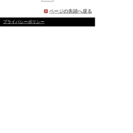
ページの先頭へ戻る
プライバシーポリシー
著作権とリンクについて
サイトの使い方
サイトの考え方
ウェブアクセシビリティ方針
各課連絡先
豊明市役所
〒470-1195 愛知県豊明市新田町子持松1番地1
TEL
0562-92-1111
(代表) FAX 0562-92-1141
開庁時間：午前9時00分～午後5時00分
（最終受付：午後4時45分）
（土曜日・日曜日・国民の祝日・年末年始は閉
庁）
受付時間は業務によって異なります
ので、ご確認ください。
copyright(c)2017 Toyoake City all rights