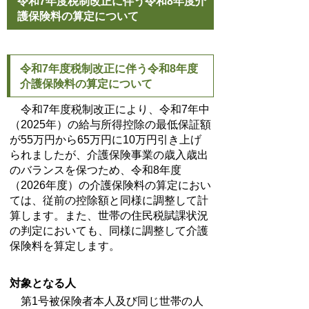
令和7年度税制改正に伴う令和8年度介
護保険料の算定について
令和7年度税制改正に伴う令和8年度
介護保険料の算定について
令和7年度税制改正により、令和7年中
（
2025
年）の給与所得控除の最低保証額
が
55
万円から
65
万円に
10
万円引き上げ
られましたが、介護保険事業の歳入歳出
のバランスを保つため、令和8年度
（
2026
年度）の介護保険料の算定におい
ては、従前の控除額と同様に調整して計
算します。また、世帯の住民税賦課状況
の判定においても、同様に調整して介護
保険料を算定します。
対象となる人
第1号被保険者本人及び同じ世帯の人