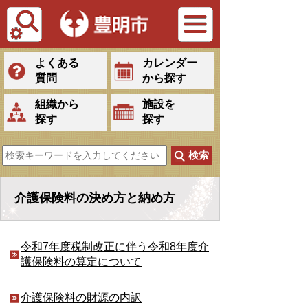
Tiếng Việt
よくある
カレンダー
質問
から探す
組織から
施設を
探す
探す
介護保険料の決め方と納め方
令和7年度税制改正に伴う令和8年度介
護保険料の算定について
介護保険料の財源の内訳