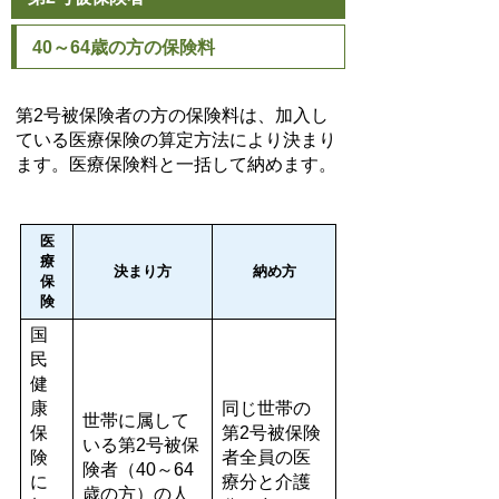
40～64歳の方の保険料
第2号被保険者の方の保険料は、加入し
ている医療保険の算定方法により決まり
ます。医療保険料と一括して納めます。
医
療
決まり方
納め方
保
険
国
民
健
康
同じ世帯の
世帯に属して
保
第2号被保険
いる第2号被保
険
者全員の医
険者（40～64
に
療分と介護
歳の方）の人