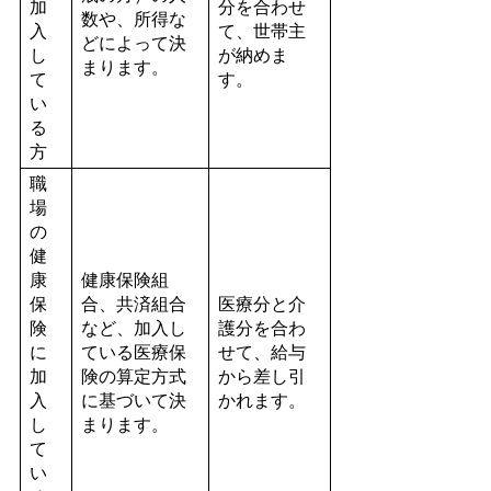
加
分を合わせ
数や、所得な
入
て、世帯主
どによって決
し
が納めま
まります。
て
す。
い
る
方
職
場
の
健
康
健康保険組
保
合、共済組合
医療分と介
険
など、加入し
護分を合わ
に
ている医療保
せて、給与
加
険の算定方式
から差し引
入
に基づいて決
かれます。
し
まります。
て
い