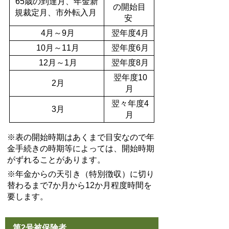
65
歳の到達月、年金新
の開始目
規裁定月、市外転入月
安
4
月～9月
翌年度
4
月
10
月～11月
翌年度
6
月
12
月～1月
翌年度
8
月
翌年度
10
2
月
月
翌々年度4
3月
月
※表の開始時期はあくまで目安なので年
金手続きの時期等によっては、開始時期
がずれることがあります。
※年金からの天引き（特別徴収）に切り
替わるまで7か月から12か月程度時間を
要します。
第2号被保険者