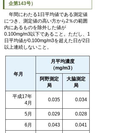
企第143号）
年間にわたる1日平均値である測定値
につき、測定値の高い方から2％の範囲
内にあるものを除外した値が
0.100mg/m3以下であること。ただし、1
日平均値が0.100mg/m3を超えた日が2日
以上連続しないこと。
月平均濃度
（mg/m3）
年月
阿野測定
大脇測定
局
局
平成17年
0.035
0.034
4月
5月
0.029
0.028
6月
0.043
0.041