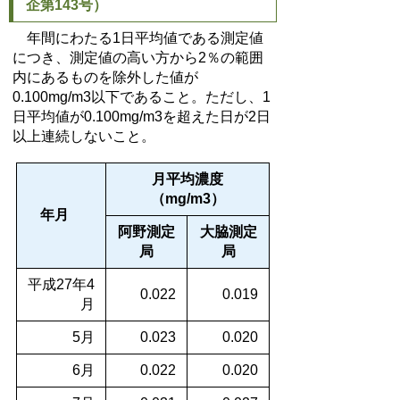
企第143号）
年間にわたる1日平均値である測定値
につき、測定値の高い方から2％の範囲
内にあるものを除外した値が
0.100mg/m3以下であること。ただし、1
日平均値が0.100mg/m3を超えた日が2日
以上連続しないこと。
月平均濃度
（mg/m3）
年月
阿野測定
大脇測定
局
局
平成27年4
0.022
0.019
月
5月
0.023
0.020
6月
0.022
0.020