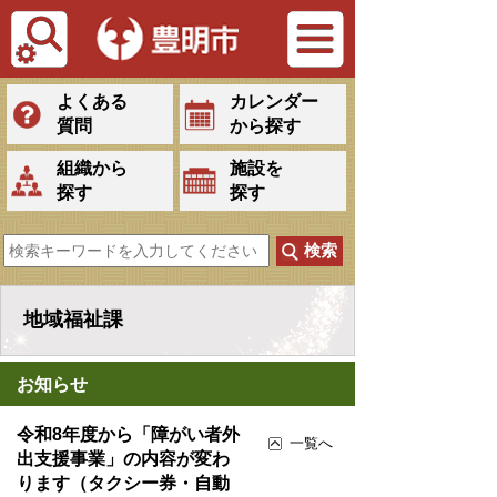
Tiếng Việt
よくある
カレンダー
質問
から探す
組織から
施設を
探す
探す
地域福祉課
お知らせ
令和8年度から「障がい者外
一覧へ
出支援事業」の内容が変わ
ります（タクシー券・自動