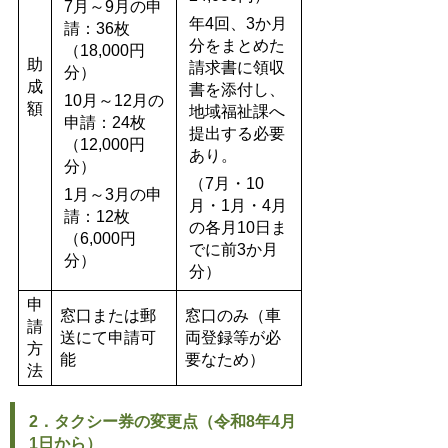
7月～9月の申
年4回、3か月
請：36枚
分をまとめた
（18,000円
助
請求書に領収
分）
成
書を添付し、
10月～12月の
額
地域福祉課へ
申請：24枚
提出する必要
（12,000円
あり。
分）
（7月・10
1月～3月の申
月・1月・4月
請：12枚
の各月10日ま
（6,000円
でに前3か月
分）
分）
申
窓口または郵
窓口のみ（車
請
送にて申請可
両登録等が必
方
能
要なため）
法
2．タクシー券の変更点（令和8年4月
1日から）