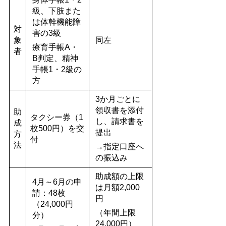
級、下肢また
は体幹機能障
対
害の3級
象
同左
療育手帳A・
者
B判定、精神
手帳1・2級の
方
3か月ごとに
領収書を添付
助
タクシー券（1
し、請求書を
成
枚500円）を交
提出
方
付
法
→指定口座へ
の振込み
助成額の上限
4月～6月の申
は月額2,000
請：48枚
円
（24,000円
（年間上限
分）
24,000円）