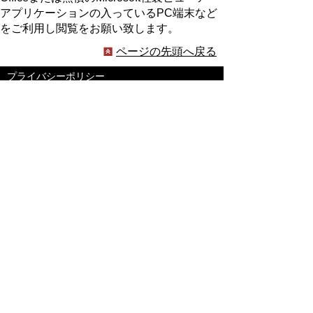
アプリケーションの入っているPC端末など
をご利用し閲覧をお願い致します。
ページの先頭へ戻る
プライバシーポリシー
著作権とリンクについて
サイトの使い方
サイトの考え方
ウェブアクセシビリティ方針
各課連絡先
豊明市役所
〒470-1195 愛知県豊明市新田町子持松1番地1
TEL
0562-92-1111
(代表) FAX 0562-92-1141
開庁時間：午前9時00分～午後5時00分
（最終受付：午後4時45分）
（土曜日・日曜日・国民の祝日・年末年始は閉
庁）
受付時間は業務によって異なります
ので、ご確認ください。