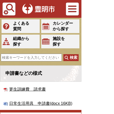
Tiếng Việt
よくある
カレンダー
質問
から探す
組織から
施設を
探す
探す
申請書などの様式
更生訓練費 請求書
日常生活用具 申請書(docx 16KB)