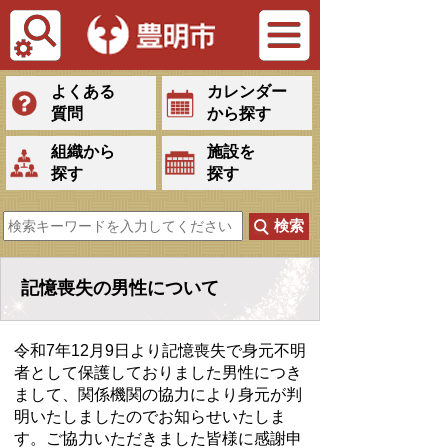
Tiếng Việt
よくある
カレンダー
質問
から探す
組織から
施設を
探す
探す
記憶喪失の男性について
令和7年12月9日より記憶喪失で身元不明
者として保護しておりました男性につき
まして、関係機関の協力により身元が判
明いたしましたのでお知らせいたしま
す。ご協力いただきました皆様に感謝申