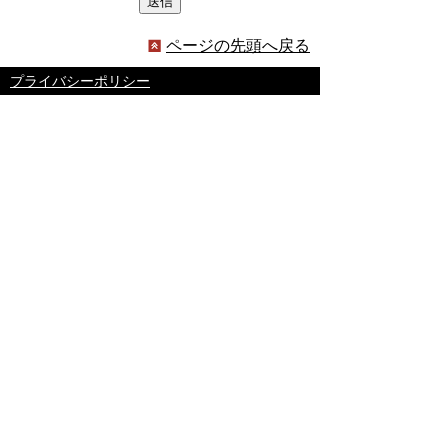
ページの先頭へ戻る
プライバシーポリシー
著作権とリンクについて
サイトの使い方
サイトの考え方
ウェブアクセシビリティ方針
各課連絡先
豊明市役所
〒470-1195 愛知県豊明市新田町子持松1番地1
TEL
0562-92-1111
(代表) FAX 0562-92-1141
開庁時間：午前9時00分～午後5時00分
（最終受付：午後4時45分）
（土曜日・日曜日・国民の祝日・年末年始は閉
庁）
受付時間は業務によって異なります
ので、ご確認ください。
copyright(c)2017 Toyoake City all rights