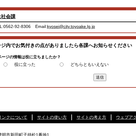
生社会課
L:0562-92-8306
Email:
kyosei@city.toyoake.lg.jp
ージ内でお気付きの点がありましたら各課へお知らせください
ページの情報は役に立ちましたか？
役に立った
どちらともいえない
リンクについて
サイトの使い方
サイトの考え方
ウェブア
知県豊明市新田町子持松1番地1