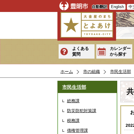
自動翻訳
English
中
よくある
カレンダー
質問
から探す
ホーム
市の組織
市民生活部
市民生活部
共
総務課
防災防犯対策課
税務課
20
債権管理課