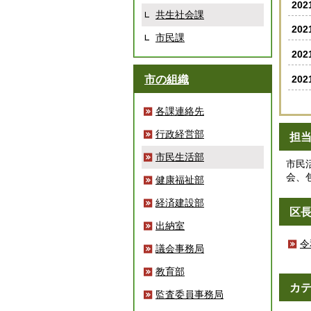
20
共生社会課
20
市民課
20
20
市の組織
各課連絡先
行政経営部
担
市民生活部
市民
会、
健康福祉部
経済建設部
区
出納室
令
議会事務局
教育部
カ
監査委員事務局