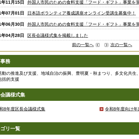
21年11月15日
外国人市民のための食料支援「フード・ギフト」事業を
21年07月01日
日本語ボランティア養成講座オンライン受講生募集中！
21年06月30日
外国人市民のための食料支援「フード・ギフト」事業を
21年04月28日
区長会議様式集を掲載しました
前の一覧へ
次の一覧へ
当事務
活動の推進及び支援、地域自治の振興、豊明夏・秋まつり、多文化共生
包括的支援
長会議様式集
和8年度区長会議様式集
令和8年度向け年
テゴリ一覧