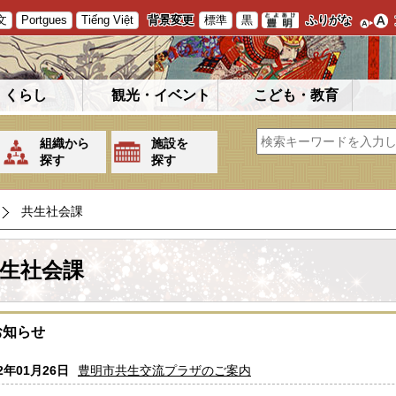
文
Portgues
Tiếng Việt
背景変更
標準
黒
ふりがな
くらし
観光・イベント
こども・教育
組織から
施設を
探す
探す
共生社会課
生社会課
お知らせ
22年01月26日
豊明市共生交流プラザのご案内