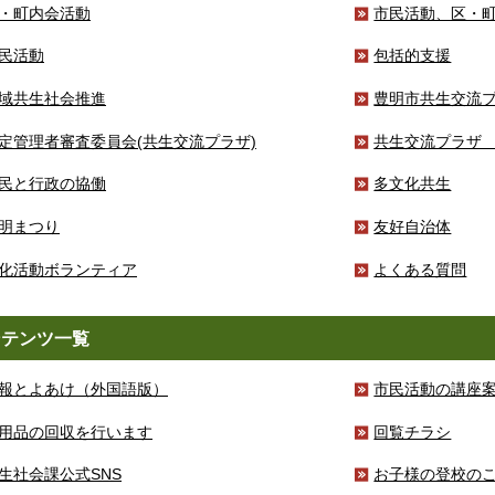
・町内会活動
市民活動、区・
民活動
包括的支援
域共生社会推進
豊明市共生交流
定管理者審査委員会(共生交流プラザ)
共生交流プラザ
民と行政の協働
多文化共生
明まつり
友好自治体
化活動ボランティア
よくある質問
ンテンツ一覧
報とよあけ（外国語版）
市民活動の講座
用品の回収を行います
回覧チラシ
生社会課公式SNS
お子様の登校の