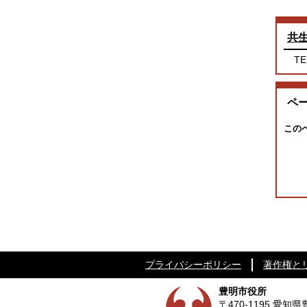
共
TE
ペ
この
プライバシーポリシー
著作権と
豊明市役所
〒470-1195 愛