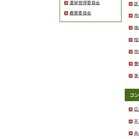
選挙管理委員会
区
農業委員会
市
地
指
市
豊
美
コ
広
不
共