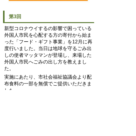
第3回
新型コロナウイするの影響で困っている
外国人市民を心配する方の寄付から始ま
った「フード・ギフト事業」を12月に再
度行いました。当日は地球を守るごみ出
しの使者マッタマンが登場し、来場した
外国人市民へごみの出し方を教えまし
た。
実施にあたり、市社会福祉協議会より配
布食料の一部を無償でご提供いただきま
した。
日時 令和2年12月12日(土曜
日)14時00分から
場所 豊明市役所 正面玄関