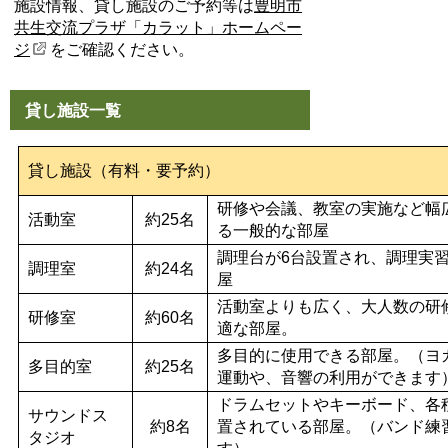
施設情報、貸し施設のご予約等は
豊明市
共生交流プラザ「カラット」ホームペー
ジ
をご確認ください。
貸し施設一覧
貸し施設（有料・要予約）
研修や会議、教室の実施など幅
活動室
約25名
る一般的な部屋
調理台が6台設置され、調理実
調理室
約24名
屋
活動室よりも広く、大人数の研
研修室
約60名
適な部屋。
多目的に使用できる部屋。（ヨ
多目的室
約25名
運動や、音響の利用ができます
ドラムセットやキーボード、各
サウンドス
約8名
置されている部屋。（バンド練
タジオ