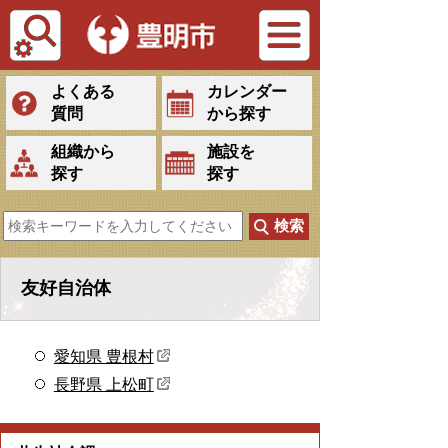
Tiếng Việt
よくある
カレンダー
質問
から探す
組織から
施設を
探す
探す
友好自治体
愛知県 豊根村
長野県 上松町