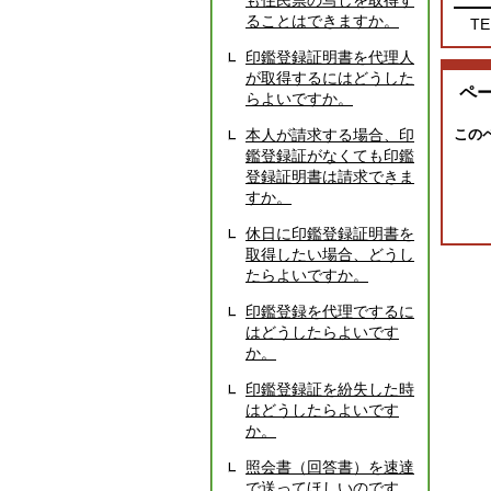
も住民票の写しを取得す
ることはできますか。
TE
印鑑登録証明書を代理人
が取得するにはどうした
ペ
らよいですか。
本人が請求する場合、印
この
鑑登録証がなくても印鑑
登録証明書は請求できま
すか。
休日に印鑑登録証明書を
取得したい場合、どうし
たらよいですか。
印鑑登録を代理でするに
はどうしたらよいです
か。
印鑑登録証を紛失した時
はどうしたらよいです
か。
照会書（回答書）を速達
で送ってほしいのです