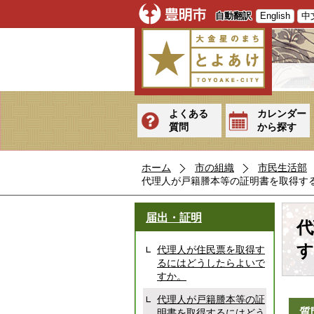
自動翻訳
English
中
よくある
カレンダー
質問
から探す
ホーム
市の組織
市民生活部
代理人が戸籍謄本等の証明書を取得す
届出・証明
代
す
代理人が住民票を取得す
るにはどうしたらよいで
すか。
代理人が戸籍謄本等の証
質
明書を取得するにはどう