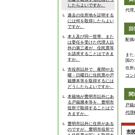
したらよいですか。
代理
過去の住所地を証明する
には何を取得したらよい
ですか。
回
本人及び同一世帯、また
配偶
は委任を受けた代理人以
外の第三者が、住民票等
を請求することはできま
また
すか。
国の
住所
市役所以外で、夜間や土
曜・日曜日に住民票や戸
コン
籍謄本等を取得するには
どうしたらよいですか。
関
本籍地が豊明市以外にあ
る戸籍謄本等を、豊明市
戸籍
役所で取得することはで
代理
きますか。
豊明市以外に住所がある
のですが、豊明市役所で
市