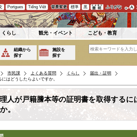
文
Portgues
Tiếng Việt
背景変更
標準
黒
ふりがな
くらし
観光・イベント
こども・教育
組織から
施設を
探す
探す
市民課
よくある質問
くらし
届出・証明
るにはどうしたらよいですか。
理人が戸籍謄本等の証明書を取得するに
か。
問