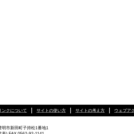
リンクについて
サイトの使い方
サイトの考え方
ウェブア
知県豊明市新田町子持松1番地1
代表) FAX 0562-92-1141