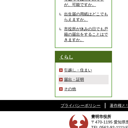
が、可能ですか。
出生届の用紙はどこでも
らえますか。
市役所が休みの日でも戸
籍の届出をすることはで
きますか。
くらし
引越し・住まい
届出・証明
その他
プライバシーポリシー
著作権と
豊明市役所
〒470-1195 愛
TEL
0562-92-1111
(