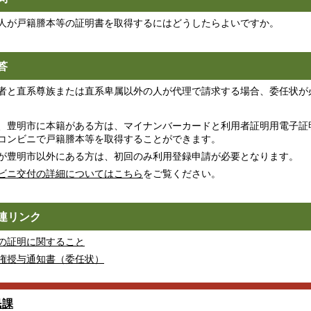
人が戸籍謄本等の証明書を取得するにはどうしたらよいですか。
答
者と直系尊族または直系卑属以外の人が代理で請求する場合、委任状が
、豊明市に本籍がある方は、マイナンバーカードと利用者証明用電子証明
コンビニで戸籍謄本等を取得することができます。
が豊明市以外にある方は、初回のみ利用登録申請が必要となります。
ビニ交付の詳細についてはこちら
をご覧ください。
連リンク
の証明に関すること
権授与通知書（委任状）
民課