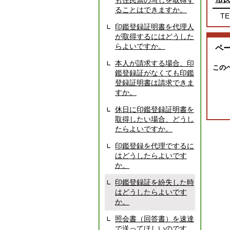
も住民票の写しを取得す
ることはできますか。
TE
印鑑登録証明書を代理人
が取得するにはどうした
らよいですか。
ペ
本人が請求する場合、印
この
鑑登録証がなくても印鑑
登録証明書は請求できま
すか。
休日に印鑑登録証明書を
取得したい場合、どうし
たらよいですか。
印鑑登録を代理でするに
はどうしたらよいです
か。
印鑑登録証を紛失した時
はどうしたらよいです
か。
照会書（回答書）を速達
で送ってほしいのです