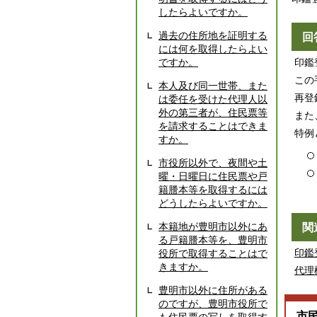
したらよいですか。
過去の住所地を証明する
回
には何を取得したらよい
ですか。
印鑑
この
本人及び同一世帯、また
再登
は委任を受けた代理人以
外の第三者が、住民票等
また
を請求することはできま
特例
すか。
市役所以外で、夜間や土
曜・日曜日に住民票や戸
籍謄本等を取得するには
どうしたらよいですか。
本籍地が豊明市以外にあ
関
る戸籍謄本等を、豊明市
印鑑
役所で取得することはで
きますか。
代理
豊明市以外に住所がある
のですが、豊明市役所で
市