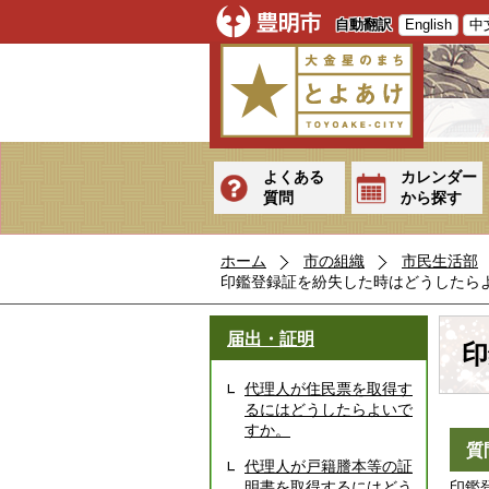
自動翻訳
English
中
よくある
カレンダー
質問
から探す
ホーム
市の組織
市民生活部
印鑑登録証を紛失した時はどうしたら
届出・証明
印
代理人が住民票を取得す
るにはどうしたらよいで
すか。
質
代理人が戸籍謄本等の証
明書を取得するにはどう
印鑑