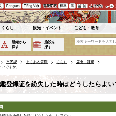
文
Portgues
Tiếng Việt
背景変更
標準
黒
ふりがな
くらし
観光・イベント
こども・教育
組織から
施設を
探す
探す
市民課
よくある質問
くらし
届出・証明
よいですか。
鑑登録証を紛失した時はどうしたらよい
問
登録証を紛失した時はどうしたらよいですか。