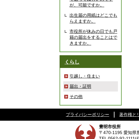
が、可能ですか。
出生届の用紙はどこでも
らえますか。
市役所が休みの日でも戸
籍の届出をすることはで
きますか。
くらし
引越し・住まい
届出・証明
その他
プライバシーポリシー
著作権と
豊明市役所
〒470-1195 愛
TEL
0562-92-1111
(