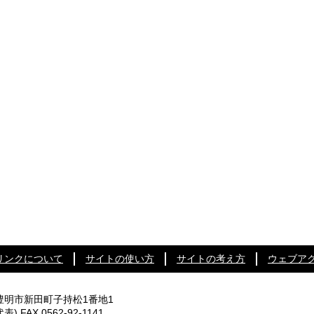
リンクについて
サイトの使い方
サイトの考え方
ウェブア
知県豊明市新田町子持松1番地1
代表) FAX 0562-92-1141