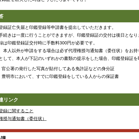
答
登録証亡失届と印鑑登録等申請書を提出していただきます。
手続きは一度に行うことができますが、印鑑登録証の交付は後日となり
録は印鑑登録証交付時に手数料300円が必要です。
、本人以外が申請をする場合は必ず代理権授与通知書（委任状）をお持
として、本人が下記のいずれかの書類の提示をした場合、印鑑登録証を
官公署の発行した写真が貼付してある免許証などの身分証
豊明市において、すでに印鑑登録をしている人からの保証書
連リンク
登録に関すること
権授与通知書（委任状）
民課