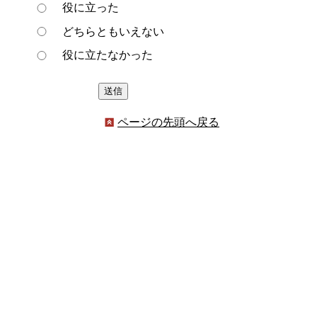
役に立った
どちらともいえない
役に立たなかった
ページの先頭へ戻る
プライバシーポリシー
著作権とリンクについて
サイトの使い方
サイトの考え方
ウェブアクセシビリティ方針
各課連絡先
豊明市役所
〒470-1195 愛知県豊明市新田町子持松1番地1
TEL
0562-92-1111
(代表) FAX 0562-92-1141
開庁時間：午前9時00分～午後5時00分
（最終受付：午後4時45分）