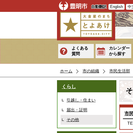
自動翻訳
English
中
よくある
カレンダー
質問
から探す
ホーム
市の組織
市民生活部
くらし
そ
引越し・住まい
届出・証明
市
その他
TE