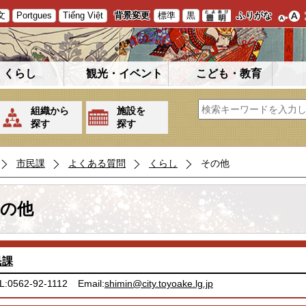
文
Portgues
Tiếng Việt
背景変更
標準
黒
ふりがな
くらし
観光・イベント
こども・教育
組織から
施設を
探す
探す
市民課
よくある質問
くらし
その他
の他
民課
L:0562-92-1112
Email:
shimin@city.toyoake.lg.jp