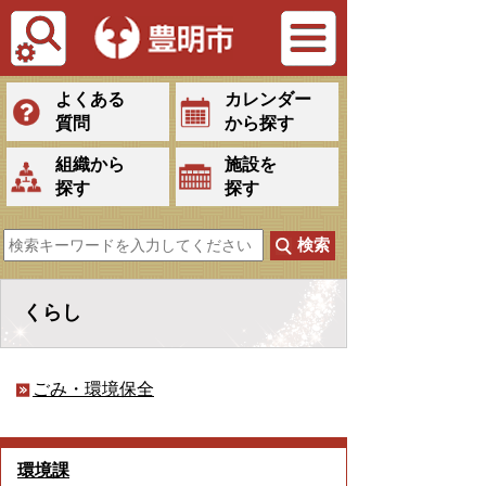
Tiếng Việt
よくある
カレンダー
質問
から探す
組織から
施設を
探す
探す
くらし
ごみ・環境保全
環境課