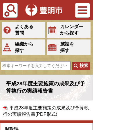
Tiếng Việt
よくある
カレンダー
質問
から探す
組織から
施設を
探す
探す
平成28年度主要施策の成果及び予
算執行の実績報告書
平成28年度主要施策の成果及び予算執
行の実績報告書
(PDF形式)
財政課