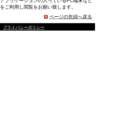
アプリケーションの入っているPC端末など
をご利用し閲覧をお願い致します。
ページの先頭へ戻る
プライバシーポリシー
著作権とリンクについて
サイトの使い方
サイトの考え方
ウェブアクセシビリティ方針
各課連絡先
豊明市役所
〒470-1195 愛知県豊明市新田町子持松1番地1
TEL
0562-92-1111
(代表) FAX 0562-92-1141
開庁時間：午前9時00分～午後5時00分
（最終受付：午後4時45分）
（土曜日・日曜日・国民の祝日・年末年始は閉
庁）
受付時間は業務によって異なります
ので、ご確認ください。