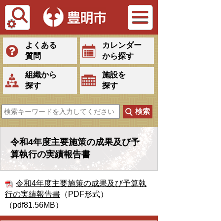
Tiếng Việt
よくある
カレンダー
質問
から探す
組織から
施設を
探す
探す
令和4年度主要施策の成果及び予
算執行の実績報告書
令和4年度主要施策の成果及び予算執
行の実績報告書
（PDF形式）
（pdf81.56MB）