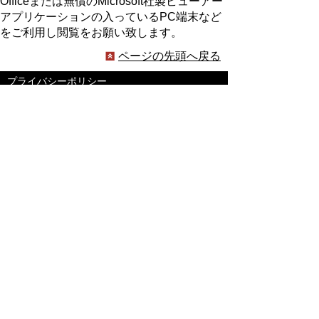
Officeまたは無償のMicrosoft社製ビューアー
アプリケーションの入っているPC端末など
をご利用し閲覧をお願い致します。
ページの先頭へ戻る
プライバシーポリシー
著作権とリンクについて
サイトの使い方
サイトの考え方
ウェブアクセシビリティ方針
各課連絡先
豊明市役所
〒470-1195 愛知県豊明市新田町子持松1番地1
TEL
0562-92-1111
(代表) FAX 0562-92-1141
開庁時間：午前9時00分～午後5時00分
（最終受付：午後4時45分）
（土曜日・日曜日・国民の祝日・年末年始は閉
庁）
受付時間は業務によって異なります
ので、ご確認ください。