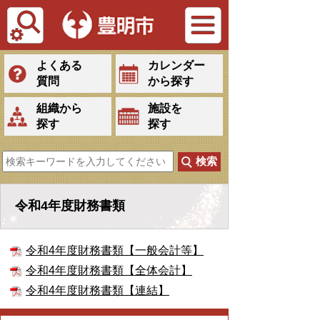
Tiếng Việt
よくある
カレンダー
質問
から探す
組織から
施設を
探す
探す
令和4年度財務書類
令和4年度財務書類【一般会計等】
令和4年度財務書類【全体会計】
令和4年度財務書類【連結】