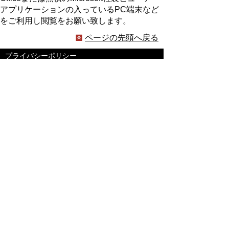
アプリケーションの入っているPC端末など
をご利用し閲覧をお願い致します。
ページの先頭へ戻る
プライバシーポリシー
著作権とリンクについて
サイトの使い方
サイトの考え方
ウェブアクセシビリティ方針
各課連絡先
豊明市役所
〒470-1195 愛知県豊明市新田町子持松1番地1
TEL
0562-92-1111
(代表) FAX 0562-92-1141
開庁時間：午前9時00分～午後5時00分
（最終受付：午後4時45分）
（土曜日・日曜日・国民の祝日・年末年始は閉
庁）
受付時間は業務によって異なります
ので、ご確認ください。