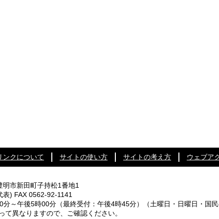
リンクについて
サイトの使い方
サイトの考え方
ウェブア
知県豊明市新田町子持松1番地1
代表) FAX 0562-92-1141
0分～午後5時00分
（最終受付：午後4時45分）
（土曜日・日曜日・国民
なりますので、ご確認ください。