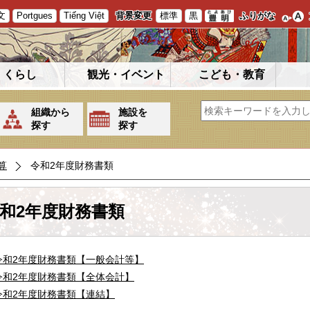
文
Portgues
Tiếng Việt
背景変更
標準
黒
ふりがな
くらし
観光・イベント
こども・教育
組織から
施設を
探す
探す
算
令和2年度財務書類
和2年度財務書類
令和2年度財務書類【一般会計等】
令和2年度財務書類【全体会計】
令和2年度財務書類【連結】