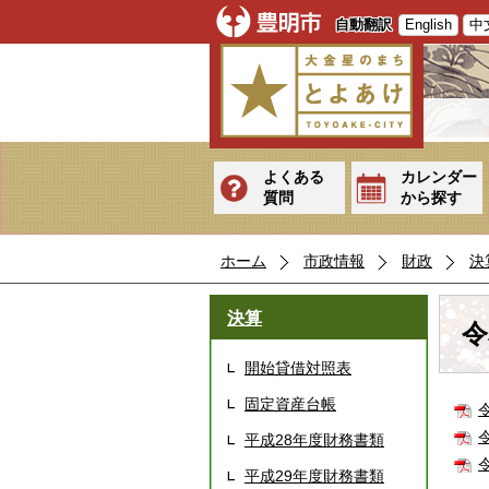
自動翻訳
English
中
よくある
カレンダー
質問
から探す
ホーム
市政情報
財政
決
決算
令
開始貸借対照表
固定資産台帳
平成28年度財務書類
平成29年度財務書類