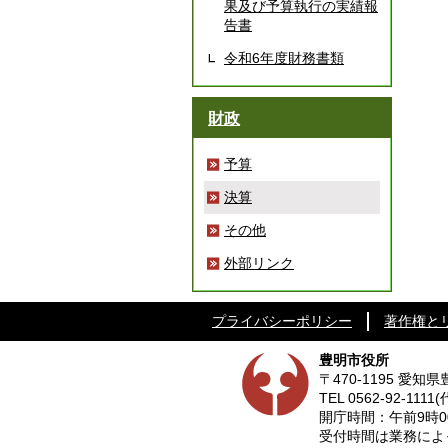
果及び予算執行の実績報
告書
令和6年度財務書類
財政
予算
決算
その他
外部リンク
プライバシーポリシー
著作権と
豊明市役所
〒470-1195 愛
TEL
0562-92-1111
(
開庁時間：午前9時0
受付時間は業務によって異