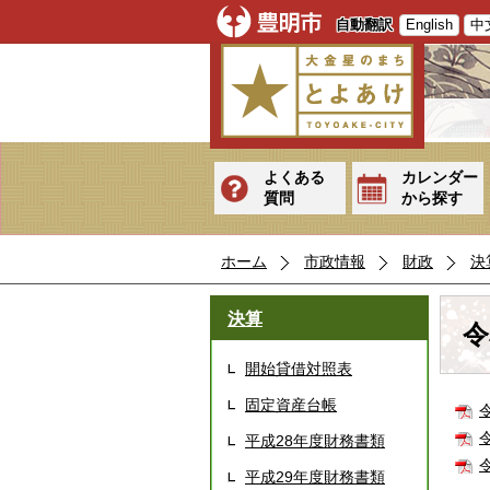
自動翻訳
English
中
よくある
カレンダー
質問
から探す
ホーム
市政情報
財政
決
決算
令
開始貸借対照表
固定資産台帳
平成28年度財務書類
平成29年度財務書類