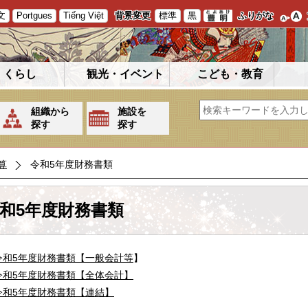
文
Portgues
Tiếng Việt
背景変更
標準
黒
ふりがな
くらし
観光・イベント
こども・教育
組織から
施設を
探す
探す
算
令和5年度財務書類
和5年度財務書類
令和5年度財務書類【一般会計等
】
令和5年度財務書類【全体会計】
令和5年度財務書類【連結】