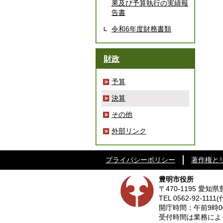
果及び予算執行の実績報
告書
令和6年度財務書類
財政
予算
決算
その他
外部リンク
プライバシーポリシー
著作権と
豊明市役所
〒470-1195 愛
TEL
0562-92-1111
(
開庁時間：午前9時0
受付時間は業務によって異