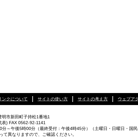
リンクについて
サイトの使い方
サイトの考え方
ウェブア
知県豊明市新田町子持松1番地1
代表) FAX 0562-92-1141
0分～午後5時00分
（最終受付：午後4時45分）
（土曜日・日曜日・国民
なりますので、ご確認ください。