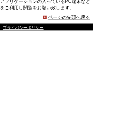
アプリケーションの入っているPC端末など
をご利用し閲覧をお願い致します。
ページの先頭へ戻る
プライバシーポリシー
著作権とリンクについて
サイトの使い方
サイトの考え方
ウェブアクセシビリティ方針
各課連絡先
豊明市役所
〒470-1195 愛知県豊明市新田町子持松1番地1
TEL
0562-92-1111
(代表) FAX 0562-92-1141
開庁時間：午前9時00分～午後5時00分
（最終受付：午後4時45分）
（土曜日・日曜日・国民の祝日・年末年始は閉
庁）
受付時間は業務によって異なります
ので、ご確認ください。