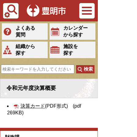
Tiếng Việt
よくある
カレンダー
質問
から探す
組織から
施設を
探す
探す
令和元年度決算概要
決算カード
(PDF形式) (pdf
269KB)