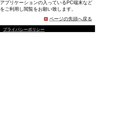
アプリケーションの入っているPC端末など
をご利用し閲覧をお願い致します。
ページの先頭へ戻る
プライバシーポリシー
著作権とリンクについて
サイトの使い方
サイトの考え方
ウェブアクセシビリティ方針
各課連絡先
豊明市役所
〒470-1195 愛知県豊明市新田町子持松1番地1
TEL
0562-92-1111
(代表) FAX 0562-92-1141
開庁時間：午前9時00分～午後5時00分
（最終受付：午後4時45分）
（土曜日・日曜日・国民の祝日・年末年始は閉
庁）
受付時間は業務によって異なります
ので、ご確認ください。