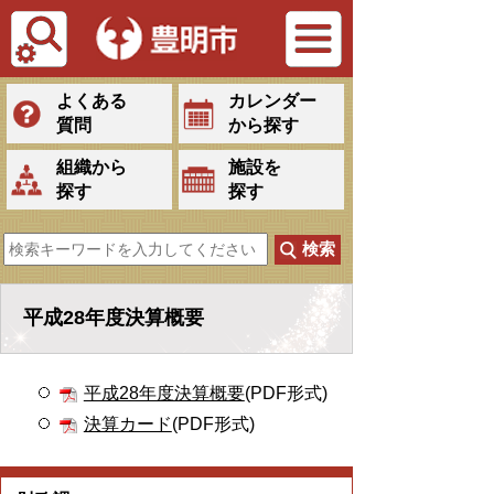
Tiếng Việt
よくある
カレンダー
質問
から探す
組織から
施設を
探す
探す
平成28年度決算概要
平成28年度決算概要
(PDF形式)
決算カード
(PDF形式)