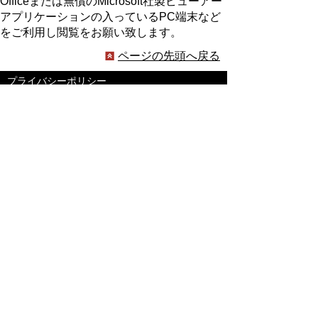
Officeまたは無償のMicrosoft社製ビューアー
アプリケーションの入っているPC端末など
をご利用し閲覧をお願い致します。
ページの先頭へ戻る
プライバシーポリシー
著作権とリンクについて
サイトの使い方
サイトの考え方
ウェブアクセシビリティ方針
各課連絡先
豊明市役所
〒470-1195 愛知県豊明市新田町子持松1番地1
TEL
0562-92-1111
(代表) FAX 0562-92-1141
開庁時間：午前9時00分～午後5時00分
（最終受付：午後4時45分）
（土曜日・日曜日・国民の祝日・年末年始は閉
庁）
受付時間は業務によって異なります
ので、ご確認ください。