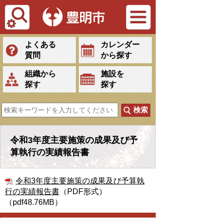
Tiếng Việt
よくある
カレンダー
質問
から探す
組織から
施設を
探す
探す
令和3年度主要施策の成果及び予
算執行の実績報告書
令和3年度主要施策の成果及び予算執
行の実績報告書
（PDF形式）
（pdf48.76MB）