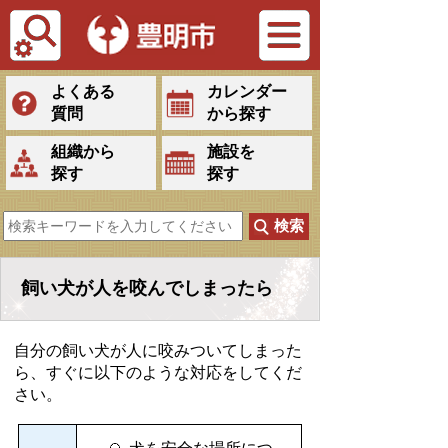
Tiếng Việt
よくある
カレンダー
質問
から探す
組織から
施設を
探す
探す
飼い犬が人を咬んでしまったら
自分の飼い犬が人に咬みついてしまった
ら、すぐに以下のような対応をしてくだ
さい。