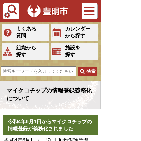
Tiếng Việt
よくある
カレンダー
質問
から探す
組織から
施設を
探す
探す
マイクロチップの情報登録義務化
について
令和4年6月1日からマイクロチップの
情報登録が義務化されました
令和4年6月1日に「改正動物愛護管理