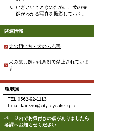
いざというときのために、犬の特
徴がわかる写真を撮影しておく。
関連情報
犬の飼い方・犬のふん害
犬の放し飼いは条例で禁止されていま
す
環境課
TEL:0562-92-1113
Email:
kankyo@city.toyoake.lg.jp
ページ内でお気付きの点がありましたら
各課へお知らせください