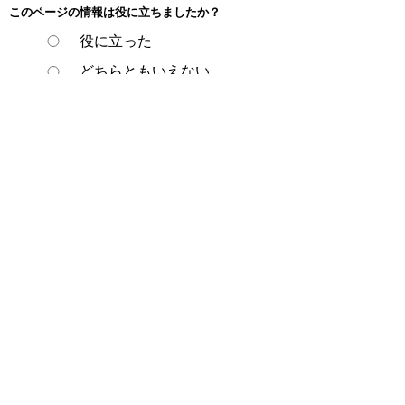
このページの情報は役に立ちましたか？
役に立った
どちらともいえない
役に立たなかった
ページの先頭へ戻る
プライバシーポリシー
著作権とリンクについて
サイトの使い方
サイトの考え方
ウェブアクセシビリティ方針
各課連絡先
豊明市役所
〒470-1195 愛知県豊明市新田町子持松1番地1
TEL
0562-92-1111
(代表) FAX 0562-92-1141