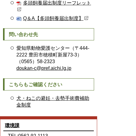
多頭飼養届出制度リーフレット
Q＆A【多頭飼養届出制度】
問い合わせ先
愛知県動物愛護センター（〒444-
2222 豊田市穂積町新屋73-3）
（0565）58-2323
doukan-c@pref.aichi.lg.jp
こちらもご確認ください
犬・ねこの避妊・去勢手術費補助
金制度
環境課
TEL:0562-92-1113