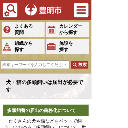
Tiếng Việt
よくある
カレンダー
質問
から探す
組織から
施設を
探す
探す
犬・猫の多頭飼いは届出が必要で
す
多頭飼養の届出の義務化について
たくさんの犬や猫などをペットで飼
う、いわゆる「多頭飼い」について、世