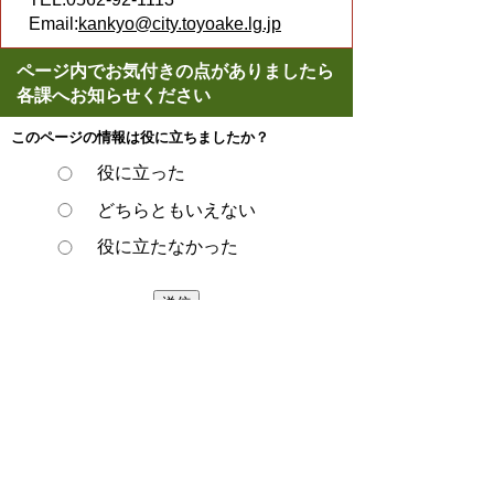
Email:
kankyo@city.toyoake.lg.jp
ページ内でお気付きの点がありましたら
各課へお知らせください
このページの情報は役に立ちましたか？
役に立った
どちらともいえない
役に立たなかった
スマートフォンでご利用されている場合、
Microsoft Office用ファイルを閲覧できるアプ
リケーションが端末にインストールされてい
ないことがございます。その場合、Microsoft
Officeまたは無償のMicrosoft社製ビューアー
アプリケーションの入っているPC端末など
をご利用し閲覧をお願い致します。