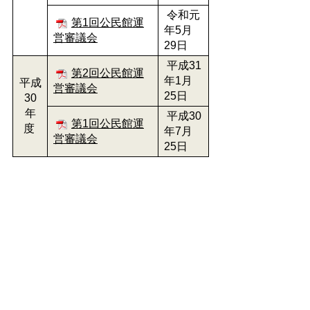
令和元
第1回公民館運
年5月
営審議会
29日
平成31
第2回公民館運
年1月
平成
営審議会
25日
30
年
平成30
第1回公民館運
度
年7月
営審議会
25日
生涯学習課
TEL:0562-92-8317
Email:
shogaku@city.toyoake.lg.jp
ページ内でお気付きの点がありましたら
各課へお知らせください
このページの情報は役に立ちましたか？