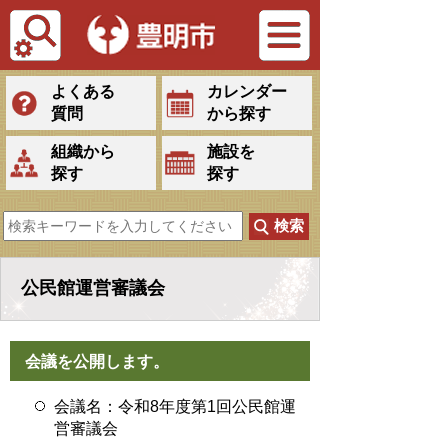
Tiếng Việt
よくある
カレンダー
質問
から探す
組織から
施設を
探す
探す
公民館運営審議会
会議を公開します。
会議名：令和8年度第1回公民館運
営審議会