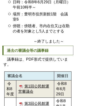
日時：令和8年6月29日（月曜日）
午前10時半～
場所：豊明市役所新館1階 会議
室6
傍聴：傍聴者、市内在住又は在勤
の者を対象とし5人までとする
～終了しました～
過去の審議会等の議事録
議事録は、PDF形式で提供していま
す。
審議会名
開催日
令
令和8
第1回公民館運
和8
年6月
営審議会
年度
29日
令和8
第3回公民館運