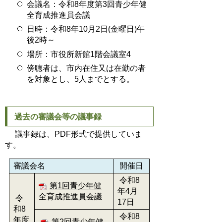
会議名：令和8年度第3回青少年健
全育成推進員会議
日時：令和8年10月2日(金曜日)午
後2時～
場所：市役所新館1階会議室4
傍聴者は、市内在住又は在勤の者
を対象とし、5人までとする。
過去の審議会等の議事録
議事録は、PDF形式で提供していま
す。
審議会名
開催日
令和8
第1回青少年健
年4月
全育成推進員会議
令
17日
和8
令和8
年度
第2回青少年健