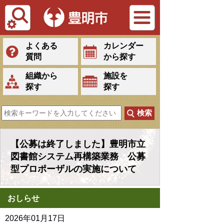
Tiếng Việt
よくある
カレンダー
質問
から探す
組織から
施設を
探す
探す
【公募は終了しました】豊明市立
図書館システム再構築業務 公募
型プロポーザルの実施について
おしらせ
2026年01月17日