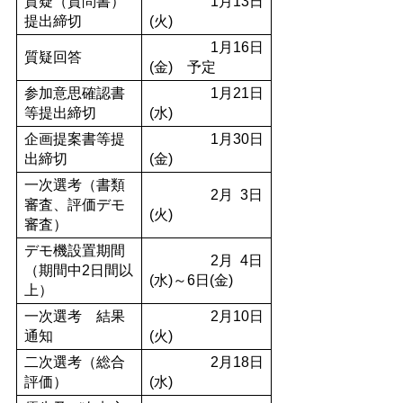
質疑（質問書）
1月13日
提出締切
(火)
1月16日
質疑回答
(金) 予定
参加意思確認書
1月21日
等提出締切
(水)
企画提案書等提
1月30日
出締切
(金)
一次選考（書類
2月 3日
審査、評価デモ
(火)
審査）
デモ機設置期間
2月 4日
（期間中2日間以
(水)～6日(金)
上）
一次選考 結果
2月10日
通知
(火)
二次選考（総合
2月18日
評価）
(水)