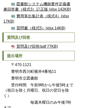
図書館システム機能要件定義書
兼回答書（様式3）訂正版 (xlsx 142KB)
費用算出集計表（様式4）(xlsx
17KB)
質問書（様式5）(xlsx 14KB)
質問及び回答
質問及び回答(pdf 77KB)
提出場所
〒470-1121
豊明市西川町横井4番地11
豊明市立図書館
受付時間 午前9時から午後5時まで
（祝日を除く月曜日、祝日の翌日を除
く）
毎週木曜日のみ午後7時
まで