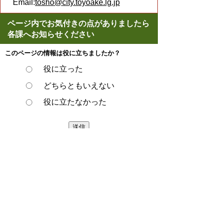
Email:
tosho@city.toyoake.lg.jp
ページ内でお気付きの点がありましたら
各課へお知らせください
このページの情報は役に立ちましたか？
役に立った
どちらともいえない
役に立たなかった
スマートフォンでご利用されている場合、
Microsoft Office用ファイルを閲覧できるアプ
リケーションが端末にインストールされてい
ないことがございます。その場合、Microsoft
Officeまたは無償のMicrosoft社製ビューアー
アプリケーションの入っているPC端末など
をご利用し閲覧をお願い致します。