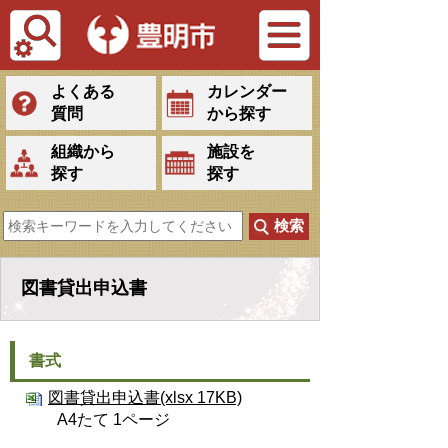
Tiếng Việt
よくある
カレンダー
質問
から探す
組織から
施設を
探す
探す
図書貸出申込書
書式
図書貸出申込書(xlsx 17KB)
A4たて 1ページ