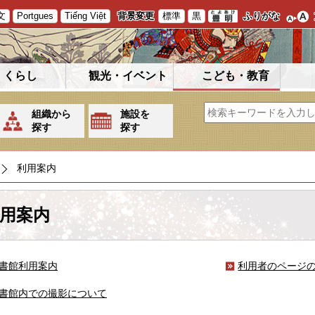
文
Portgues
Tiếng Việt
背景変更
標準
黒
ふりがな
くらし
観光・イベント
こども・教育
組織から
施設を
探す
探す
利用案内
用案内
書館利用案内
利用者のページ
書館内での撮影について