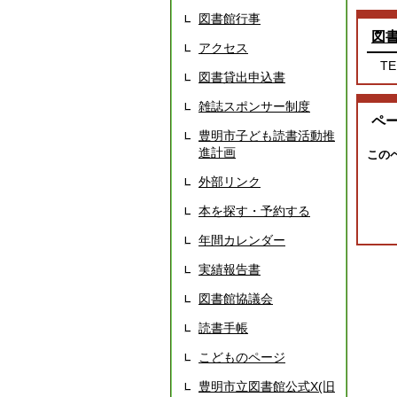
図書館行事
図
アクセス
TE
図書貸出申込書
雑誌スポンサー制度
ペ
豊明市子ども読書活動推
進計画
この
外部リンク
本を探す・予約する
年間カレンダー
実績報告書
図書館協議会
読書手帳
こどものページ
豊明市立図書館公式X(旧