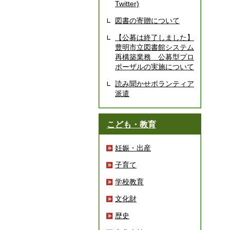
Twitter)
図書の寄贈について
【公募は終了しました】
豊明市立図書館システム
再構築業務 公募型プロ
ポーザルの実施について
読み聞かせボランティア
派遣
こども・教育
妊娠・出産
子育て
学校教育
文化財
歴史