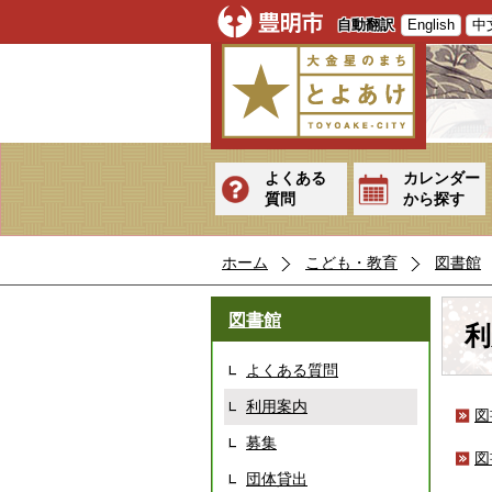
自動翻訳
English
中
よくある
カレンダー
質問
から探す
ホーム
こども・教育
図書館
図書館
利
よくある質問
利用案内
図
募集
図
団体貸出